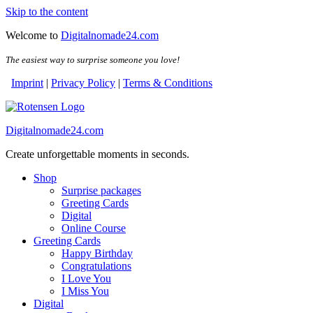
Skip to the content
Welcome to
Digitalnomade24.com
The easiest way to surprise someone you love!
Imprint
|
Privacy Policy
|
Terms & Conditions
Digitalnomade24.com
Create unforgettable moments in seconds.
Shop
Surprise packages
Greeting Cards
Digital
Online Course
Greeting Cards
Happy Birthday
Congratulations
I Love You
I Miss You
Digital