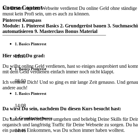
Course Content
Mit Deiner eigenen Webseite verdienst Du online Geld ohne ständige u
musst kein Profi sein, um es auch zu können.
Pinterest Kompass
Module: 1. Pinterest Basics 2. Grundgerüst bauen 3. Suchmaschin
automatisieren 9. Masterclass Bonus Material
—————————————————————
1. Basics Pinterest
Hier stehst Du grad:
01:19
Du willst online Geld verdienen, hast so einiges ausprobiert und komm
1. Basics Pinterest
mit dem Geld verdienen einfach immer noch nicht klappt.
08:50
Ich verstehe Dich! Und so ging es mir lange Zeit genauso. Und genau
andere auch!
1. Basics Pinterest
14:08
Da wirst Du sein, nachdem Du diesen Kurs besucht hast:
2. Grundgerüst bauen
Du kannst mit WordPress umgehen und beliebig Deine Skills für Dein
organisch und langfristig Traffic für Deine Webseite zu sorgen. Du h
ein passives Einkommen, was Du schon immer haben wolltest.
04:46