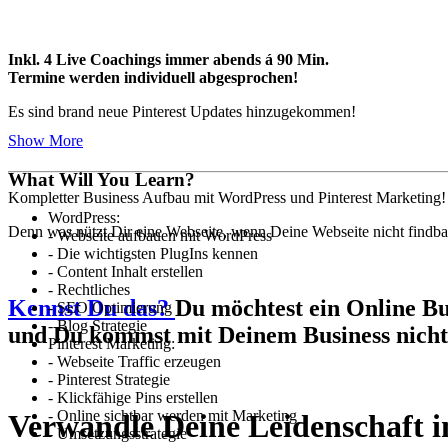
Inkl. 4 Live Coachings immer abends á 90 Min.
Termine werden individuell abgesprochen!
Es sind brand neue Pinterest Updates hinzugekommen!
Show More
What Will You Learn?
Kompletter Business Aufbau mit WordPress und Pinterest Marketing!
WordPress:
Denn was nützt Dir eine Webseite, wenn Deine Webseite nicht findbar
- Webseite aufbauen mit WordPress
- Die wichtigsten PlugIns kennen
- Content Inhalt erstellen
- Rechtliches
Kennst Du das?
Du möchtest ein Online Bus
- SEO Optimierung
- Blog Strategie
und Du kommst mit Deinem Business nicht
Pinterest Marketing:
- Webseite Traffic erzeugen
- Pinterest Strategie
- Klickfähige Pins erstellen
- Online sichtbar werden mit Marketing
Verwandle Deine Leidenschaft i
- Umsetzungsstrategie