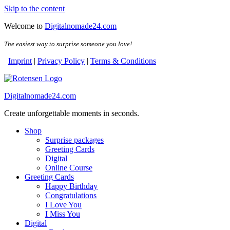
Skip to the content
Welcome to
Digitalnomade24.com
The easiest way to surprise someone you love!
Imprint
|
Privacy Policy
|
Terms & Conditions
Digitalnomade24.com
Create unforgettable moments in seconds.
Shop
Surprise packages
Greeting Cards
Digital
Online Course
Greeting Cards
Happy Birthday
Congratulations
I Love You
I Miss You
Digital