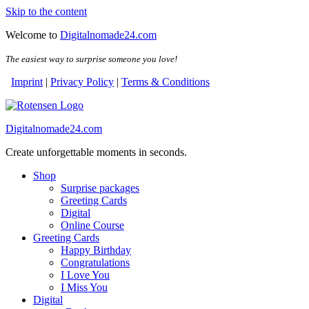
Skip to the content
Welcome to
Digitalnomade24.com
The easiest way to surprise someone you love!
Imprint
|
Privacy Policy
|
Terms & Conditions
Digitalnomade24.com
Create unforgettable moments in seconds.
Shop
Surprise packages
Greeting Cards
Digital
Online Course
Greeting Cards
Happy Birthday
Congratulations
I Love You
I Miss You
Digital