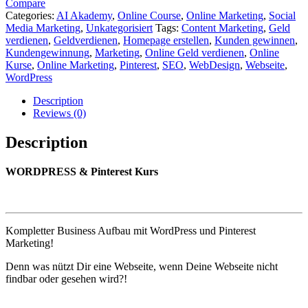
Compare
Categories:
AI Akademy
,
Online Course
,
Online Marketing
,
Social
Media Marketing
,
Unkategorisiert
Tags:
Content Marketing
,
Geld
verdienen
,
Geldverdienen
,
Homepage erstellen
,
Kunden gewinnen
,
Kundengewinnung
,
Marketing
,
Online Geld verdienen
,
Online
Kurse
,
Online Marketing
,
Pinterest
,
SEO
,
WebDesign
,
Webseite
,
WordPress
Description
Reviews (0)
Description
WORDPRESS & Pinterest Kurs
Kompletter Business Aufbau mit WordPress und Pinterest
Marketing!
Denn was nützt Dir eine Webseite, wenn Deine Webseite nicht
findbar oder gesehen wird?!