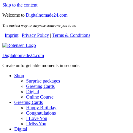
Skip to the content
Welcome to
Digitalnomade24.com
The easiest way to surprise someone you love!
Imprint
|
Privacy Policy
|
Terms & Conditions
Digitalnomade24.com
Create unforgettable moments in seconds.
Shop
Surprise packages
Greeting Cards
Digital
Online Course
Greeting Cards
Happy Birthday
Congratulations
I Love You
I Miss You
Digital